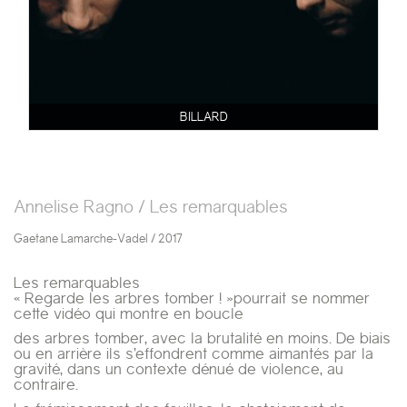
BILLARD
Annelise Ragno / Les remarquables
Gaetane Lamarche-Vadel / 2017
Les remarquables
« Regarde les arbres tomber ! »pourrait se nommer
cette vidéo qui montre en boucle
des arbres tomber, avec la brutalité en moins. De biais
ou en arrière ils s’effondrent comme aimantés par la
gravité, dans un contexte dénué de violence, au
contraire.